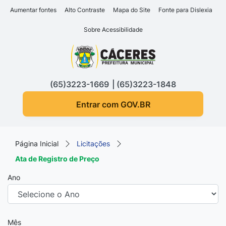
Seção de atalhos e links d
Ir para o conteúdo [alt+1]
Aumentar fontes
Alto Contraste
Mapa do Site
Fonte para Dislexia
Ir para o menu [alt+2]
Sobre Acessibilidade
Ir para a busca [alt+3]
Seção do menu principa
Ir para o rodapé [alt+4]
(65)3223-1669
(65)3223-1848
Entrar com GOV.BR
Página Inicial
Licitações
Ata de Registro de Preço
Ano
Mês