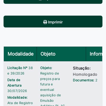
Imprimir
Modalidade
Objeto
Inform
Licitação Nº
38
Objeto:
Situação:
e 39/2026
Registro de
Homologado
preços para
Data de
Documentos:
2
futura e
Abertura
eventual
30/07/2026
aquisição de
Modalidade:
Emulsão
Ata de Registro
Asfáltica RL-1C