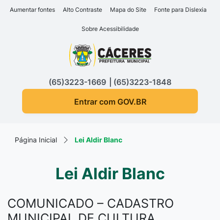
Seção de atalhos e links d
Ir para o conteúdo [alt+1]
Aumentar fontes
Alto Contraste
Mapa do Site
Fonte para Dislexia
Ir para o menu [alt+2]
Sobre Acessibilidade
Ir para a busca [alt+3]
Seção do menu principa
Ir para o rodapé [alt+4]
(65)3223-1669
(65)3223-1848
Entrar com GOV.BR
Página Inicial
Lei Aldir Blanc
Lei Aldir Blanc
COMUNICADO – CADASTRO
MUNICIPAL DE CULTURA