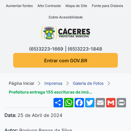
Seção de atalhos e links d
Ir para o conteúdo [alt+1]
Aumentar fontes
Alto Contraste
Mapa do Site
Fonte para Dislexia
Ir para o menu [alt+2]
Sobre Acessibilidade
Ir para a busca [alt+3]
Seção do menu principa
Ir para o rodapé [alt+4]
(65)3223-1669
(65)3223-1848
Entrar com GOV.BR
Página Inicial
Imprensa
Galeria de Fotos
Prefeitura entrega 155 escrituras de imó…
Share
WhatsApp
Facebook
Twitter
Email
Gmail
P
Data:
25 de Abril de 2024
Autor:
Ronivon Barros da Silva