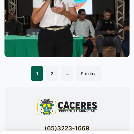
1
2
...
Próxima
(65)3223-1669