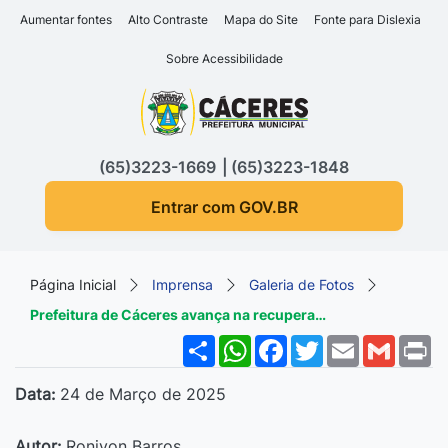
Seção de atalhos e links d
Ir para o conteúdo [alt+1]
Aumentar fontes
Alto Contraste
Mapa do Site
Fonte para Dislexia
Ir para o menu [alt+2]
Sobre Acessibilidade
Ir para a busca [alt+3]
Seção do menu principa
Ir para o rodapé [alt+4]
(65)3223-1669
(65)3223-1848
Entrar com GOV.BR
Página Inicial
Imprensa
Galeria de Fotos
Prefeitura de Cáceres avança na recupera…
Share
WhatsApp
Facebook
Twitter
Email
Gmail
P
Data:
24 de Março de 2025
Autor:
Ronivon Barros