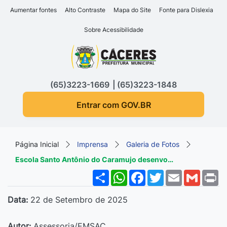
Seção de atalhos e links d
Ir para o conteúdo [alt+1]
Aumentar fontes
Alto Contraste
Mapa do Site
Fonte para Dislexia
Ir para o menu [alt+2]
Sobre Acessibilidade
Ir para a busca [alt+3]
Seção do menu principa
Ir para o rodapé [alt+4]
(65)3223-1669
(65)3223-1848
Entrar com GOV.BR
Página Inicial
Imprensa
Galeria de Fotos
Escola Santo Antônio do Caramujo desenvo…
Share
WhatsApp
Facebook
Twitter
Email
Gmail
P
Data:
22 de Setembro de 2025
Autor:
Assessoria/EMSAC