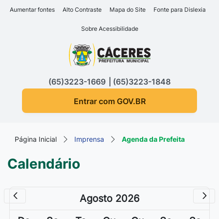
Seção de atalhos e links d
Ir para o conteúdo [alt+1]
Aumentar fontes
Alto Contraste
Mapa do Site
Fonte para Dislexia
Ir para o menu [alt+2]
Sobre Acessibilidade
Ir para a busca [alt+3]
Seção do menu principa
Ir para o rodapé [alt+4]
(65)3223-1669
(65)3223-1848
Entrar com GOV.BR
Página Inicial
Imprensa
Agenda da Prefeita
Calendário
Agosto 2026