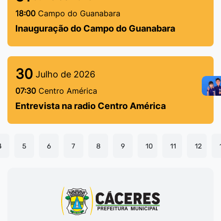
18:00
Campo do Guanabara
Inauguração do Campo do Guanabara
30
Julho de 2026
07:30
Centro América
Entrevista na radio Centro América
4
5
6
7
8
9
10
11
12