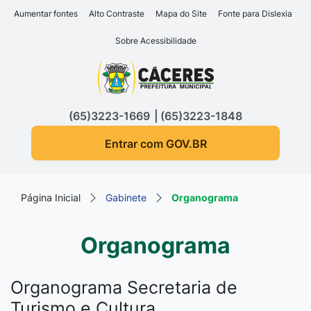
Seção de atalhos e links d
Ir para o conteúdo [alt+1]
Aumentar fontes
Alto Contraste
Mapa do Site
Fonte para Dislexia
Ir para o menu [alt+2]
Sobre Acessibilidade
Ir para a busca [alt+3]
Seção do menu principa
Ir para o rodapé [alt+4]
(65)3223-1669
(65)3223-1848
Entrar com GOV.BR
Página Inicial
Gabinete
Organograma
Organograma
Organograma Secretaria de
Turismo e Cultura