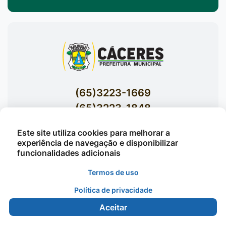
(65)3223-1669
(65)3223-1848
Acessar E-mails Institucionais
Este site utiliza cookies para melhorar a
Av. Brasil nº 119 Bairro Jardim Celeste -
experiência de navegação e disponibilizar
funcionalidades adicionais
Cáceres
Termos de uso
Política de privacidade
©2026 - Prefeitura Municipal de Cáceres - Todos os
direitos reservados
Aceitar