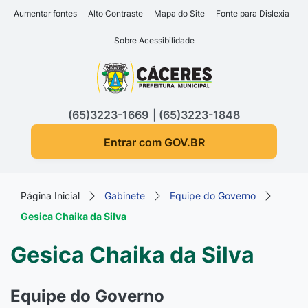
Seção de atalhos e links d
Ir para o conteúdo [alt+1]
Aumentar fontes
Alto Contraste
Mapa do Site
Fonte para Dislexia
Ir para o menu [alt+2]
Sobre Acessibilidade
Ir para a busca [alt+3]
Seção do menu principa
Ir para o rodapé [alt+4]
(65)3223-1669
(65)3223-1848
Entrar com GOV.BR
Página Inicial
Gabinete
Equipe do Governo
Gesica Chaika da Silva
Gesica Chaika da Silva
Equipe do Governo