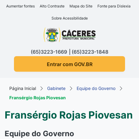
Seção de atalhos e links d
Ir para o conteúdo [alt+1]
Aumentar fontes
Alto Contraste
Mapa do Site
Fonte para Dislexia
Ir para o menu [alt+2]
Sobre Acessibilidade
Ir para a busca [alt+3]
Seção do menu principa
Ir para o rodapé [alt+4]
(65)3223-1669
(65)3223-1848
Entrar com GOV.BR
Página Inicial
Gabinete
Equipe do Governo
Fransérgio Rojas Piovesan
Fransérgio Rojas Piovesan
Equipe do Governo