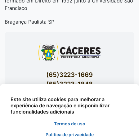
formado em Direito em 1992 junto à Universidade São
Francisco
Bragança Paulista SP
(65)3223-1669
(65)3223-1848
Acessar E-mails Institucionais
Este site utiliza cookies para melhorar a
Av. Brasil nº 119 Bairro Jardim Celeste -
experiência de navegação e disponibilizar
funcionalidades adicionais
Cáceres
Termos de uso
Política de privacidade
©2026 - Prefeitura Municipal de Cáceres - Todos os