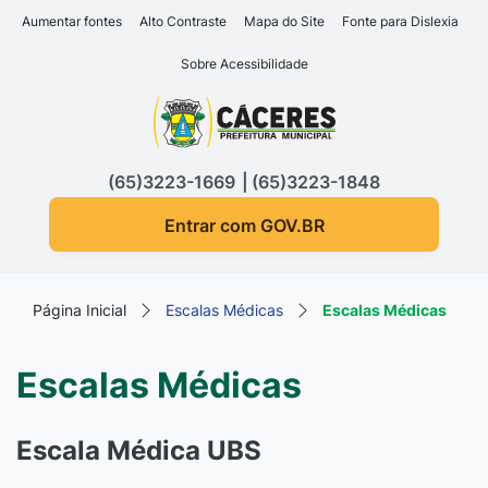
Seção de atalhos e links d
Ir para o conteúdo [alt+1]
Aumentar fontes
Alto Contraste
Mapa do Site
Fonte para Dislexia
Ir para o menu [alt+2]
Sobre Acessibilidade
Ir para a busca [alt+3]
Seção do menu principa
Ir para o rodapé [alt+4]
(65)3223-1669
(65)3223-1848
Entrar com GOV.BR
Página Inicial
Escalas Médicas
Escalas Médicas
Escalas Médicas
Escala Médica UBS