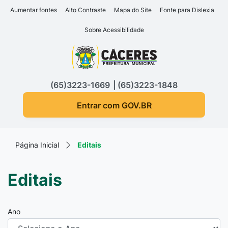
Seção de atalhos e links d
Ir para o conteúdo [alt+1]
Aumentar fontes
Alto Contraste
Mapa do Site
Fonte para Dislexia
Ir para o menu [alt+2]
Sobre Acessibilidade
Ir para a busca [alt+3]
Seção do menu principa
Ir para o rodapé [alt+4]
(65)3223-1669
(65)3223-1848
Entrar com GOV.BR
Página Inicial
Editais
Editais
Ano