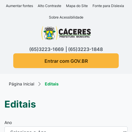
Seção de atalhos e links d
Ir para o conteúdo [alt+1]
Aumentar fontes
Alto Contraste
Mapa do Site
Fonte para Dislexia
Ir para o menu [alt+2]
Sobre Acessibilidade
Ir para a busca [alt+3]
Seção do menu principa
Ir para o rodapé [alt+4]
(65)3223-1669
(65)3223-1848
Entrar com GOV.BR
Página Inicial
Editais
Editais
Ano