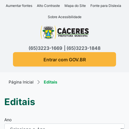
Seção de atalhos e links d
Ir para o conteúdo [alt+1]
Aumentar fontes
Alto Contraste
Mapa do Site
Fonte para Dislexia
Ir para o menu [alt+2]
Sobre Acessibilidade
Ir para a busca [alt+3]
Seção do menu principa
Ir para o rodapé [alt+4]
(65)3223-1669
(65)3223-1848
Entrar com GOV.BR
Página Inicial
Editais
Editais
Ano