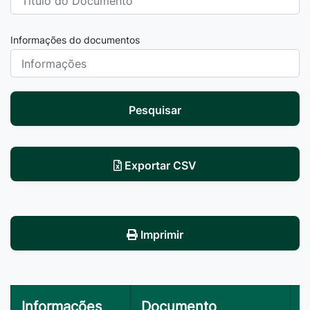
Informações do documentos
Pesquisar
Exportar CSV
Imprimir
Informações
Documento
V