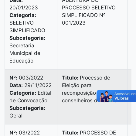
Data:
ABERTURA DO
V
20/01/2023
PROCESSO SELETIVO
B
Categoria:
SIMPLIFICADO Nº
B
SELETIVO
001/2023
6
SIMPLIFICADO
Subcategoria:
Secretaria
Municipal de
Educação
Nº:
003/2022
Titulo:
Processo de
Data:
29/11/2022
Eleição para
V
Categoria:
Edital
recomposição de
B
de Convocação
conselheiros do CMEC
B
Subcategoria:
9
Geral
Nº:
03/2022
Titulo:
PROCESSO DE