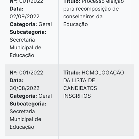
Nº:
001/2022
Titulo:
Processo eleição
Data:
para recomposição de
V
02/09/2022
conselheiros da
B
Categoria:
Geral
Educação
B
Subcategoria:
3
Secretaria
Municipal de
Educação
Nº:
001/2022
Titulo:
HOMOLOGAÇÃO
Data:
DA LISTA DE
V
30/08/2022
CANDIDATOS
B
Categoria:
Geral
INSCRITOS
B
Subcategoria:
3
Secretaria
Municipal de
Educação