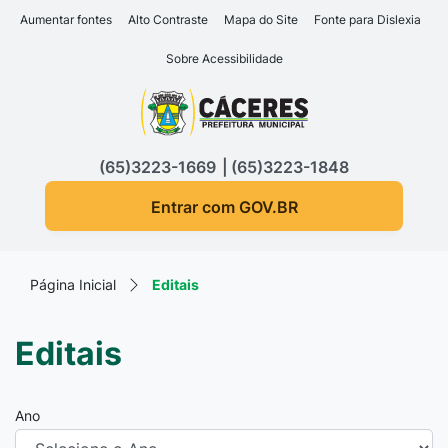
Seção de atalhos e links d
Ir para o conteúdo [alt+1]
Aumentar fontes
Alto Contraste
Mapa do Site
Fonte para Dislexia
Ir para o menu [alt+2]
Sobre Acessibilidade
Ir para a busca [alt+3]
Seção do menu principa
Ir para o rodapé [alt+4]
(65)3223-1669
(65)3223-1848
Entrar com GOV.BR
Página Inicial
Editais
Editais
Ano