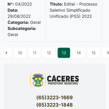
Nº:
04/2022
Titulo:
Edital - Processo
Data:
Seletivo Simplificado
V
29/08/2022
Unificado (PSS) 2022
B
Categoria:
Geral
B
Subcategoria:
1
Geral
10
11
12
13
14
15
1
(65)3223-1669
(65)3223-1848