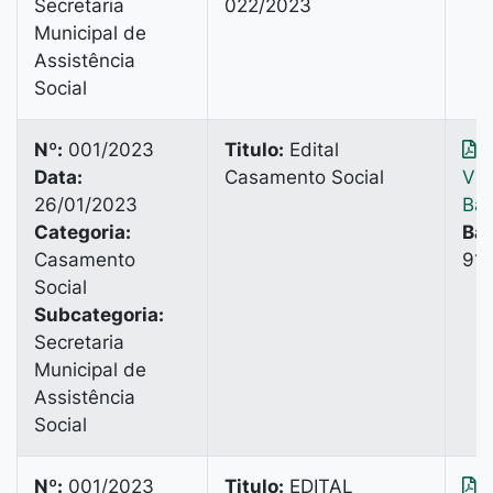
Secretaria
022/2023
Municipal de
Assistência
Social
Nº:
001/2023
Titulo:
Edital
Data:
Casamento Social
Vis
26/01/2023
Bai
Categoria:
Bai
Casamento
91 
Social
Subcategoria:
Secretaria
Municipal de
Assistência
Social
Nº:
001/2023
Titulo:
EDITAL