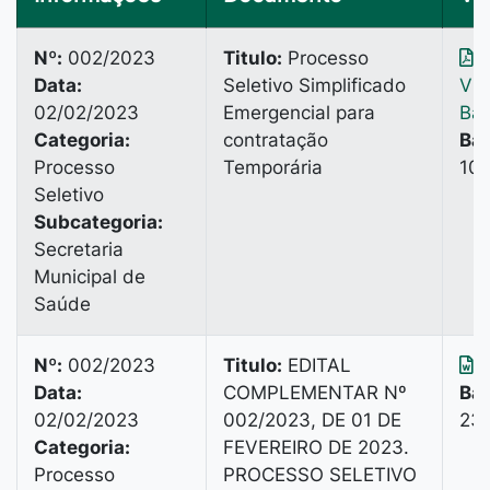
Nº:
002/2023
Titulo:
Processo
Data:
Seletivo Simplificado
Vis
02/02/2023
Emergencial para
Bai
Categoria:
contratação
Bai
Processo
Temporária
101
Seletivo
Subcategoria:
Secretaria
Municipal de
Saúde
Nº:
002/2023
Titulo:
EDITAL
B
Data:
COMPLEMENTAR Nº
Bai
02/02/2023
002/2023, DE 01 DE
232
Categoria:
FEVEREIRO DE 2023.
Processo
PROCESSO SELETIVO