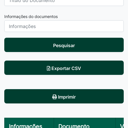
Informações do documentos
Pesquisar
Exportar CSV
Imprimir
Informações
Documento
Vis