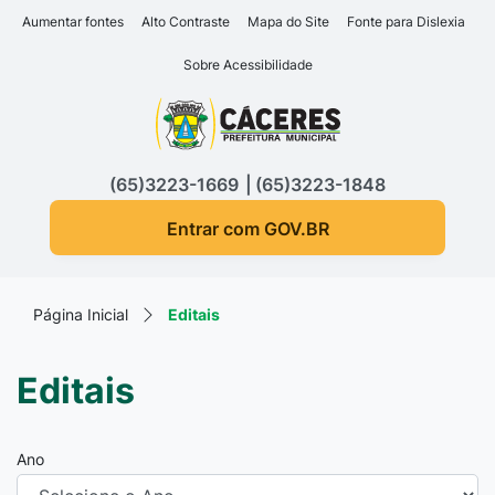
Seção de atalhos e links d
Ir para o conteúdo [alt+1]
Aumentar fontes
Alto Contraste
Mapa do Site
Fonte para Dislexia
Ir para o menu [alt+2]
Sobre Acessibilidade
Ir para a busca [alt+3]
Seção do menu principa
Ir para o rodapé [alt+4]
(65)3223-1669
(65)3223-1848
Entrar com GOV.BR
Página Inicial
Editais
Editais
Ano