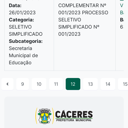
Data:
COMPLEMENTAR Nº
Vis
26/01/2023
001/2023 PROCESSO
Bai
Categoria:
SELETIVO
Bai
SELETIVO
SIMPLIFICADO Nº
637
SIMPLIFICADO
001/2023
Subcategoria:
Secretaria
Municipal de
Educação
9
10
11
12
13
14
15