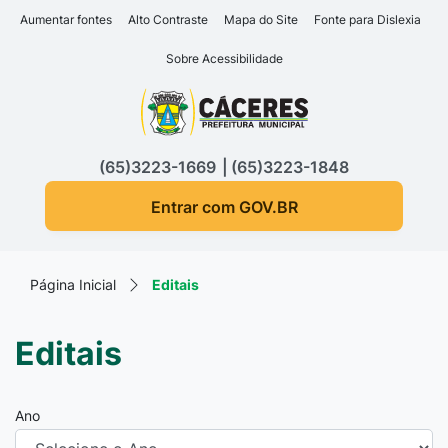
Seção de atalhos e links d
Ir para o conteúdo [alt+1]
Aumentar fontes
Alto Contraste
Mapa do Site
Fonte para Dislexia
Ir para o menu [alt+2]
Sobre Acessibilidade
Ir para a busca [alt+3]
Seção do menu principa
Ir para o rodapé [alt+4]
(65)3223-1669
(65)3223-1848
Entrar com GOV.BR
Página Inicial
Editais
Editais
Ano