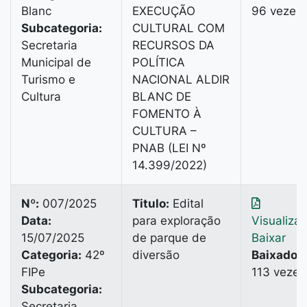
Blanc
EXECUÇÃO
96 vezes
Subcategoria:
CULTURAL COM
Secretaria
RECURSOS DA
Municipal de
POLÍTICA
Turismo e
NACIONAL ALDIR
Cultura
BLANC DE
FOMENTO À
CULTURA –
PNAB (LEI Nº
14.399/2022)
Nº:
007/2025
Titulo:
Edital
Data:
para exploração
Visualiza
15/07/2025
de parque de
Baixar
Categoria:
42º
diversão
Baixado:
FIPe
113 vezes
Subcategoria:
Secretaria