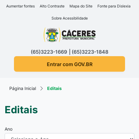
Seção de atalhos e links d
Ir para o conteúdo [alt+1]
Aumentar fontes
Alto Contraste
Mapa do Site
Fonte para Dislexia
Ir para o menu [alt+2]
Sobre Acessibilidade
Ir para a busca [alt+3]
Seção do menu principa
Ir para o rodapé [alt+4]
(65)3223-1669
(65)3223-1848
Entrar com GOV.BR
Página Inicial
Editais
Editais
Ano