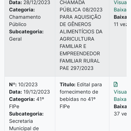
Data:
28/12/2023
CHAMADA
Visuali
Categoria:
PÚBLICA 08/2023
Baixar
Chamamento
PARA AQUISIÇÃO
Baixad
Público
DE GÊNEROS
11 vez
Subcategoria:
ALIMENTÍCIOS DA
Geral
AGRICULTURA
FAMILIAR E
EMPREENDEDOR
FAMILIAR RURAL
PAE 297/2023
Nº:
10/2023
Titulo:
Edital para
Data:
19/12/2023
fornecimento de
Visuali
Categoria:
41º
bebidas no 41º
Baixar
FIPe
FIPe
Baixad
Subcategoria:
37 vez
Secretaria
Municipal de