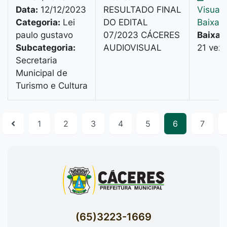
Data:
12/12/2023
RESULTADO FINAL
Visuali
Categoria:
Lei
DO EDITAL
Baixar
paulo gustavo
07/2023 CÁCERES
Baixad
Subcategoria:
AUDIOVISUAL
21 vez
Secretaria
Municipal de
Turismo e Cultura
1
2
3
4
5
6
7
(65)3223-1669