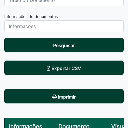
Informações do documentos
Pesquisar
Exportar CSV
Imprimir
Informações
Documento
Visual