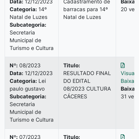
Data:
12/12/2023
Cadastramento de
Baixad
Categoria:
14º
barracas para 14º
20 vez
Natal de Luzes
Natal de Luzes
Subcategoria:
Secretaria
Municipal de
Turismo e Cultura
Nº:
08/2023
Titulo:
Data:
12/12/2023
RESULTADO FINAL
Visuali
Categoria:
Lei
DO EDITAL
Baixar
paulo gustavo
08/2023 CULTURA
Baixad
Subcategoria:
CÁCERES
31 vez
Secretaria
Municipal de
Turismo e Cultura
Nº:
07/2023
Titulo: