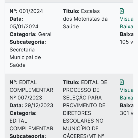
Nº:
001/2024
Titulo:
Escalas
Data:
dos Motoristas da
Visuali
05/01/2024
Saúde
Baixar
Categoria:
Geral
Baixad
Subcategoria:
105 ve
Secretaria
Municipal de
Saúde
Nº:
EDITAL
Titulo:
EDITAL DE
COMPLEMENTAR
PROCESSO DE
Visuali
Nº 007/2023
SELEÇÃO PARA
Baixar
Data:
29/12/2023
PROVIMENTO DE
Baixad
Categoria:
DIRETORES
301 ve
EDITAL
ESCOLARES NO
COMPLEMENTAR
MUNICÍPIO DE
Subcategoria:
CÁCERES/MT Nº