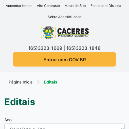
Seção de atalhos e links d
Ir para o conteúdo [alt+1]
Aumentar fontes
Alto Contraste
Mapa do Site
Fonte para Dislexia
Ir para o menu [alt+2]
Sobre Acessibilidade
Ir para a busca [alt+3]
Seção do menu principa
Ir para o rodapé [alt+4]
(65)3223-1669
(65)3223-1848
Entrar com GOV.BR
Página Inicial
Editais
Editais
Ano