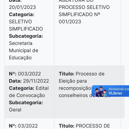
Data:
ABERTURA DO
V
20/01/2023
PROCESSO SELETIVO
B
Categoria:
SIMPLIFICADO Nº
B
SELETIVO
001/2023
6
SIMPLIFICADO
Subcategoria:
Secretaria
Municipal de
Educação
Nº:
003/2022
Titulo:
Processo de
Data:
29/11/2022
Eleição para
V
Categoria:
Edital
recomposição de
B
de Convocação
conselheiros do CMEC
B
Subcategoria:
9
Geral
Nº:
03/2022
Titulo:
PROCESSO DE