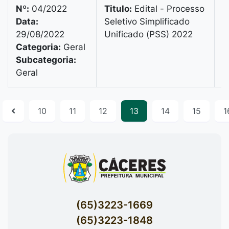
Nº:
04/2022
Titulo:
Edital - Processo
Data:
Seletivo Simplificado
V
29/08/2022
Unificado (PSS) 2022
B
Categoria:
Geral
B
Subcategoria:
1
Geral
10
11
12
13
14
15
1
(65)3223-1669
(65)3223-1848