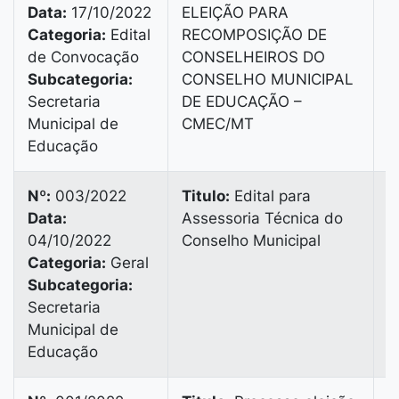
Data:
17/10/2022
ELEIÇÃO PARA
V
Categoria:
Edital
RECOMPOSIÇÃO DE
B
de Convocação
CONSELHEIROS DO
B
Subcategoria:
CONSELHO MUNICIPAL
9
Secretaria
DE EDUCAÇÃO –
Municipal de
CMEC/MT
Educação
Nº:
003/2022
Titulo:
Edital para
Data:
Assessoria Técnica do
V
04/10/2022
Conselho Municipal
B
Categoria:
Geral
B
Subcategoria:
9
Secretaria
Municipal de
Educação