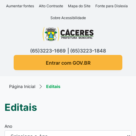
Seção de atalhos e links d
Ir para o conteúdo [alt+1]
Aumentar fontes
Alto Contraste
Mapa do Site
Fonte para Dislexia
Ir para o menu [alt+2]
Sobre Acessibilidade
Ir para a busca [alt+3]
Seção do menu principa
Ir para o rodapé [alt+4]
(65)3223-1669
(65)3223-1848
Entrar com GOV.BR
Página Inicial
Editais
Editais
Ano