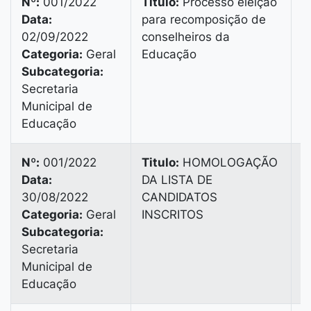
Nº:
001/2022
Titulo:
Processo eleição
Data:
para recomposição de
V
02/09/2022
conselheiros da
B
Categoria:
Geral
Educação
B
Subcategoria:
3
Secretaria
Municipal de
Educação
Nº:
001/2022
Titulo:
HOMOLOGAÇÃO
Data:
DA LISTA DE
V
30/08/2022
CANDIDATOS
B
Categoria:
Geral
INSCRITOS
B
Subcategoria:
3
Secretaria
Municipal de
Educação