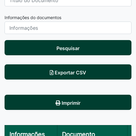
Informações do documentos
Pesquisar
Exportar CSV
Imprimir
Informações
Documento
V