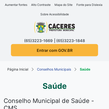
Seção de atalhos e links d
Ir para o conteúdo [alt+1]
Aumentar fontes
Alto Contraste
Mapa do Site
Fonte para Dislexia
Ir para o menu [alt+2]
Sobre Acessibilidade
Ir para a busca [alt+3]
Seção do menu principa
Ir para o rodapé [alt+4]
(65)3223-1669
(65)3223-1848
Entrar com GOV.BR
Página Inicial
Conselhos Municipais
Saúde
Saúde
Conselho Municipal de Saúde -
CMS