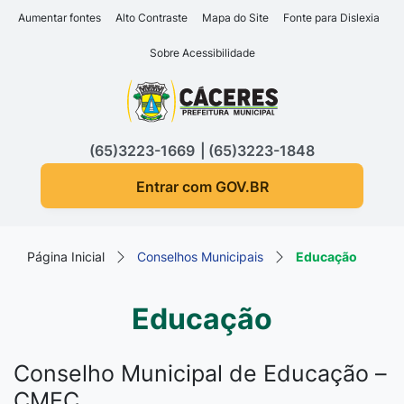
Seção de atalhos e links d
Ir para o conteúdo [alt+1]
Aumentar fontes
Alto Contraste
Mapa do Site
Fonte para Dislexia
Ir para o menu [alt+2]
Sobre Acessibilidade
Ir para a busca [alt+3]
Seção do menu principa
Ir para o rodapé [alt+4]
(65)3223-1669
(65)3223-1848
Entrar com GOV.BR
Página Inicial
Conselhos Municipais
Educação
Educação
Conselho Municipal de Educação –
CMEC