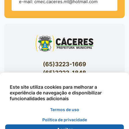
e-mail: cmec.caceres.mt@hotmail.com
(65)3223-1669
(65)3223-1848
Acessar E-mails Institucionais
Este site utiliza cookies para melhorar a
Av. Brasil nº 119 Bairro Jardim Celeste -
experiência de navegação e disponibilizar
funcionalidades adicionais
Cáceres
Termos de uso
Política de privacidade
©2026 - Prefeitura Municipal de Cáceres - Todos os
direitos reservados