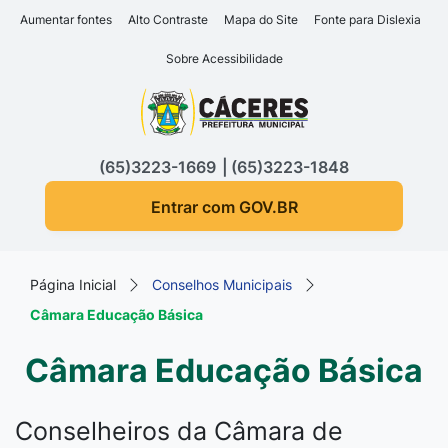
Seção de atalhos e links d
Ir para o conteúdo [alt+1]
Aumentar fontes
Alto Contraste
Mapa do Site
Fonte para Dislexia
Ir para o menu [alt+2]
Sobre Acessibilidade
Ir para a busca [alt+3]
Seção do menu principa
Ir para o rodapé [alt+4]
(65)3223-1669
(65)3223-1848
Entrar com GOV.BR
Página Inicial
Conselhos Municipais
Câmara Educação Básica
Câmara Educação Básica
Conselheiros da Câmara de