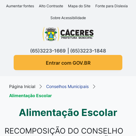
Seção de atalhos e links d
Ir para o conteúdo [alt+1]
Aumentar fontes
Alto Contraste
Mapa do Site
Fonte para Dislexia
Ir para o menu [alt+2]
Sobre Acessibilidade
Ir para a busca [alt+3]
Seção do menu principa
Ir para o rodapé [alt+4]
(65)3223-1669
(65)3223-1848
Entrar com GOV.BR
Página Inicial
Conselhos Municipais
Alimentação Escolar
Alimentação Escolar
RECOMPOSIÇÃO DO CONSELHO