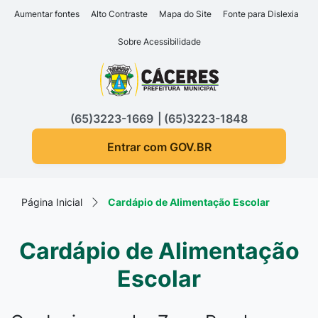
Seção de atalhos e links d
Ir para o conteúdo [alt+1]
Aumentar fontes
Alto Contraste
Mapa do Site
Fonte para Dislexia
Ir para o menu [alt+2]
Sobre Acessibilidade
Ir para a busca [alt+3]
Seção do menu principa
Ir para o rodapé [alt+4]
(65)3223-1669
(65)3223-1848
Entrar com GOV.BR
Página Inicial
Cardápio de Alimentação Escolar
Cardápio de Alimentação
Escolar