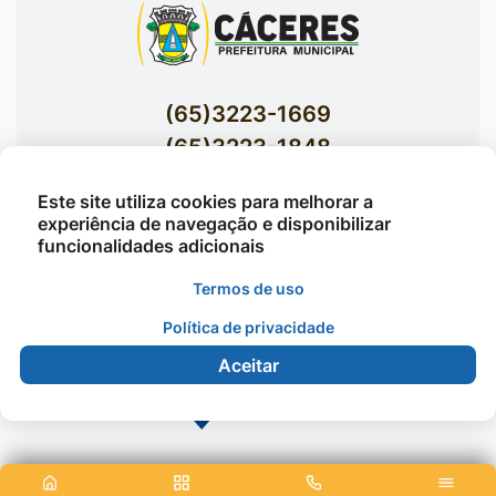
(65)3223-1669
(65)3223-1848
Acessar E-mails Institucionais
Este site utiliza cookies para melhorar a
Av. Brasil nº 119 Bairro Jardim Celeste -
experiência de navegação e disponibilizar
funcionalidades adicionais
Cáceres
Termos de uso
Política de privacidade
©2026 - Prefeitura Municipal de Cáceres - Todos os
direitos reservados
Aceitar