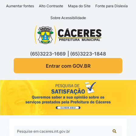
Seção de atalhos e links d
Ir para o conteúdo [alt+1]
Aumentar fontes
Alto Contraste
Mapa do Site
Fonte para Dislexia
Ir para o menu [alt+2]
Sobre Acessibilidade
Ir para a busca [alt+3]
Seção do menu principa
Ir para o rodapé [alt+4]
(65)3223-1669
(65)3223-1848
Entrar com GOV.BR
Pesquise em caceres.mt.gov.br