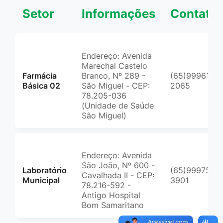
Setor
Informações
Contato
Endereço: Avenida
Marechal Castelo
Farmácia
Branco, Nº 289 -
(65)99961-
Básica 02
São Miguel - CEP:
2065
78.205-036
(Unidade de Saúde
São Miguel)
Endereço: Avenida
São João, Nº 600 -
Laboratório
(65)99975-
Cavalhada II - CEP:
Municipal
3901
78.216-592 -
Antigo Hospital
Bom Samaritano