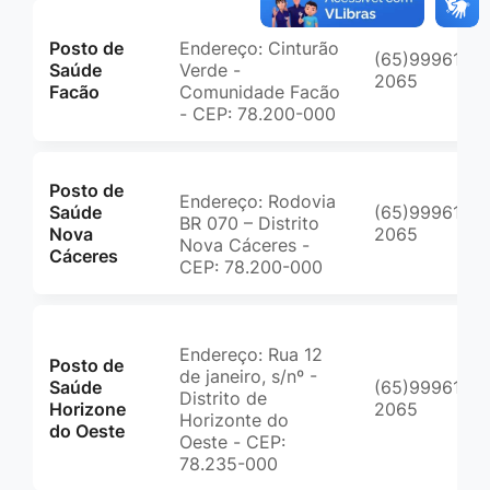
Posto de
Endereço: Cinturão
(65)99961-
Saúde
Verde -
2065
Facão
Comunidade Facão
- CEP: 78.200-000
Posto de
Endereço: Rodovia
Saúde
(65)99961-
BR 070 – Distrito
Nova
2065
Nova Cáceres -
Cáceres
CEP: 78.200-000
Endereço: Rua 12
Posto de
de janeiro, s/nº -
Saúde
(65)99961-
Distrito de
Horizone
2065
Horizonte do
do Oeste
Oeste - CEP:
78.235-000