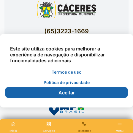
(65)3223-1669
(65)3223-1848
Este site utiliza cookies para melhorar a
Acessar E-mails Institucionais
experiência de navegação e disponibilizar
Av. Brasil nº 119 Bairro Jardim Celeste -
funcionalidades adicionais
Cáceres
Termos de uso
Política de privacidade
©2026 - Prefeitura Municipal de Cáceres - Todos os
Aceitar
direitos reservados
Início
Serviços
Telefones
Menu