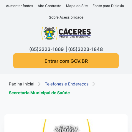
Seção de atalhos e links d
Ir para o conteúdo [alt+1]
Aumentar fontes
Alto Contraste
Mapa do Site
Fonte para Dislexia
Ir para o menu [alt+2]
Sobre Acessibilidade
Ir para a busca [alt+3]
Seção do menu principa
Ir para o rodapé [alt+4]
(65)3223-1669
(65)3223-1848
Entrar com GOV.BR
Página Inicial
Telefones e Endereços
Secretaria Municipal de Saúde