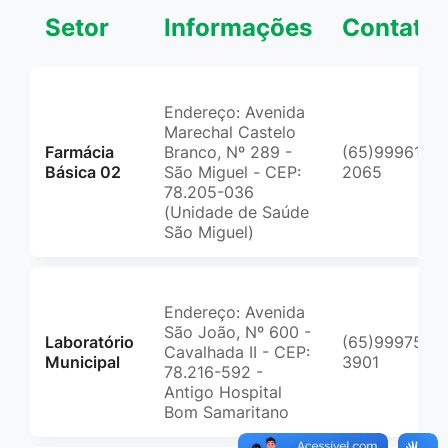
Setor
Informações
Contato
Endereço: Avenida
Marechal Castelo
Farmácia
Branco, Nº 289 -
(65)99961-
Básica 02
São Miguel - CEP:
2065
78.205-036
(Unidade de Saúde
São Miguel)
Endereço: Avenida
São João, Nº 600 -
Laboratório
(65)99975-
Cavalhada II - CEP:
Municipal
3901
78.216-592 -
Antigo Hospital
Bom Samaritano