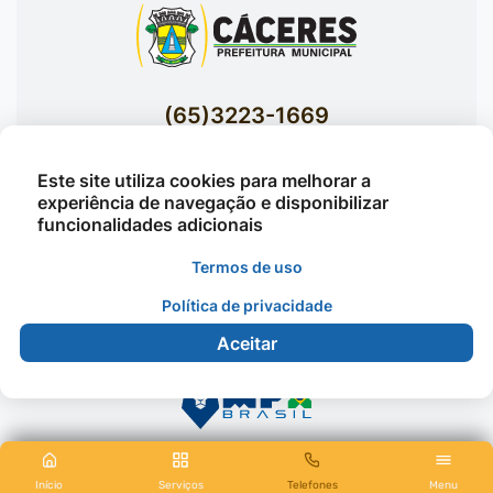
(65)3223-1669
(65)3223-1848
Este site utiliza cookies para melhorar a
Acessar E-mails Institucionais
experiência de navegação e disponibilizar
Av. Brasil nº 119 Bairro Jardim Celeste -
funcionalidades adicionais
Cáceres
Termos de uso
Política de privacidade
©2026 - Prefeitura Municipal de Cáceres - Todos os
Aceitar
direitos reservados
Início
Serviços
Telefones
Menu