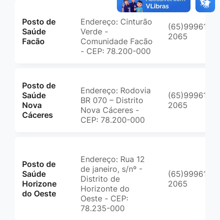
Posto de
Endereço: Cinturão
(65)99961-
Saúde
Verde -
2065
Facão
Comunidade Facão
- CEP: 78.200-000
Posto de
Endereço: Rodovia
Saúde
(65)99961-
BR 070 – Distrito
Nova
2065
Nova Cáceres -
Cáceres
CEP: 78.200-000
Endereço: Rua 12
Posto de
de janeiro, s/nº -
Saúde
(65)99961-
Distrito de
Horizone
2065
Horizonte do
do Oeste
Oeste - CEP:
78.235-000