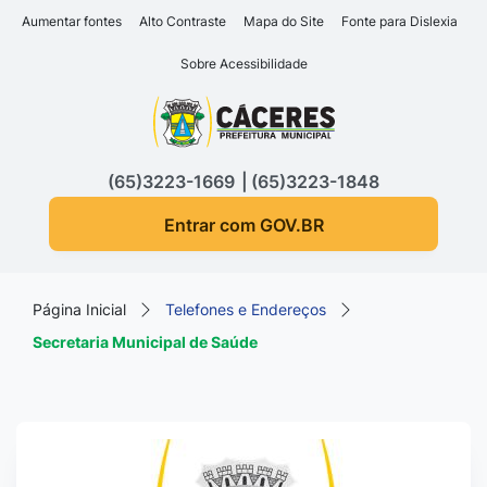
Seção de atalhos e links d
Ir para o conteúdo [alt+1]
Aumentar fontes
Alto Contraste
Mapa do Site
Fonte para Dislexia
Ir para o menu [alt+2]
Sobre Acessibilidade
Ir para a busca [alt+3]
Seção do menu principa
Ir para o rodapé [alt+4]
(65)3223-1669
(65)3223-1848
Entrar com GOV.BR
Página Inicial
Telefones e Endereços
Secretaria Municipal de Saúde