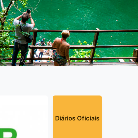
65)98426-1380
: Brasil, nº 119 Bairro: Jardim Celeste CEP:
8.210-906
sistenciasocial@caceres.mt.gov.br
ecretaria Municipal de
lanejamento
65)99810-7122
(65)99664-5045
, Brasil, nº 119 Cáceres MT
ecretaria Municipal de
Diários Oficiais
gricultura
65)99678-8199