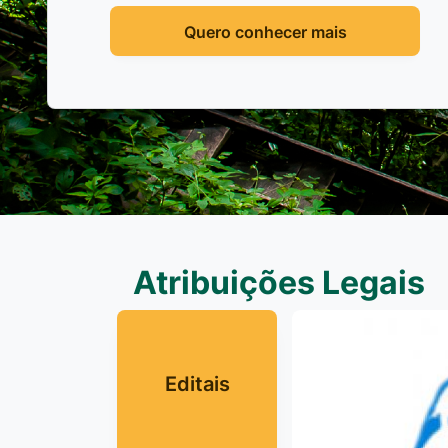
(65)99971-9676
Quero conhecer mais
Av. Brasil, 119 - J
78.210-906
Secretaria Mu
(65)3223-1848
Av. Brasil, 119 - 
Atribuições Legais
Secretaria Mu
Editais
Cultura - SM
(65)99630-9517