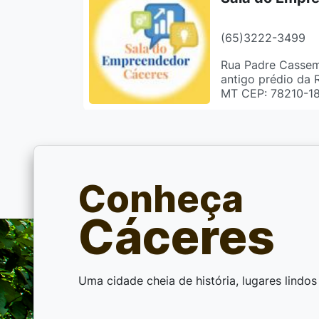
(65)3222-3499
Rua Padre Cassemi
antigo prédio da 
MT CEP: 78210-1
Defesa Civil
Conheça
(65)99815-7759
Atendimento segun
Cáceres
13:30 - 17:30 Rua
Bairro: Centro Cá
Uma cidade cheia de história, lugares lindo
Secretaria Mu
Assuntos Estr