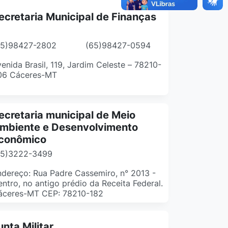
ecretaria Municipal de Finanças
65)98427-2802
(65)98427-0594
enida Brasil, 119, Jardim Celeste – 78210-
06 Cáceres-MT
ecretaria municipal de Meio
mbiente e Desenvolvimento
conômico
65)3222-3499
dereço: Rua Padre Cassemiro, n° 2013 -
ntro, no antigo prédio da Receita Federal.
áceres-MT CEP: 78210-182
unta Militar