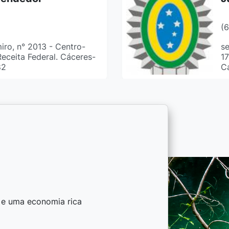
(
ro, n° 2013 - Centro-
se
Receita Federal. Cáceres-
17
82
C
S
A
(
Av
da a sexta-feira 07:30 -
Ca
 Padre Casemiro nº 2013
- 
ceres
ad
s e uma economia rica
S
nicipal Especial de
A
atégicos