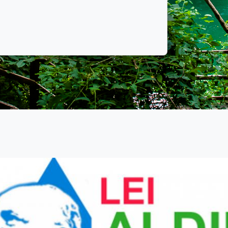
(
Av
. Celeste - Cáceres CEP:
7
as
nicipal de Fazenda
S
P
(65)98426-1528
(
COC, Cáceres - MT
Av
nicipal de Turismo e
S
TC
A
(