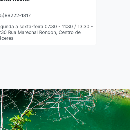
65)99222-1817
gunda a sexta-feira 07:30 - 11:30 / 13:30 -
:30 Rua Marechal Rondon, Centro de
áceres
ecretaria Municipal de
dministração
65)98464-0002
 Brasil,119, Jd Celeste 78.210-906-
c/MT Atend.: Seg a sexta: 07h30 às 11h30
13h30 às 17h30 E-mail:
ministrativa.sma@caceres.mt.gov.br
ecretaria Municipal de
ssistência Social e Cidadania