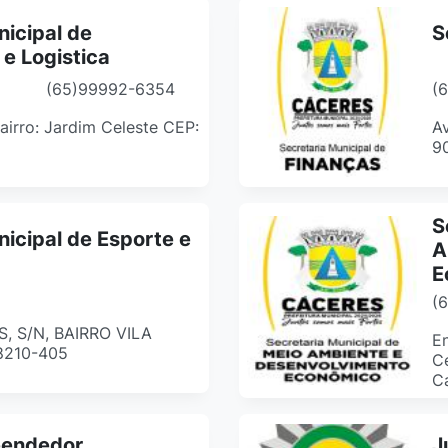
nicipal de
S
 e Logistica
(65)99992-6354
(
 Bairro: Jardim Celeste CEP:
Av
9
S
nicipal de Esporte e
A
E
(
 S/N, BAIRRO VILA
En
8210-405
Ce
C
eendedor
J