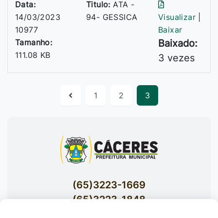
Data:
Titulo:
ATA -
14/03/2023
94- GESSICA
Visualizar
|
10977
Baixar
Tamanho:
Baixado:
111.08 KB
3 vezes
1
2
3
(65)3223-1669
(65)3223-1848
Acessar E-mails Institucionais