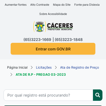
Seção de atalhos e links d
Ir para o conteúdo [alt+1]
Aumentar fontes
Alto Contraste
Mapa do Site
Fonte para Dislexia
Ir para o menu [alt+2]
Sobre Acessibilidade
Ir para a busca [alt+3]
Seção do menu principa
Ir para o rodapé [alt+4]
(65)3223-1669
(65)3223-1848
Entrar com GOV.BR
Página Inicial
Licitações
Ata de Registro de Preço
ATA DE R.P - PREGAO 03-2023