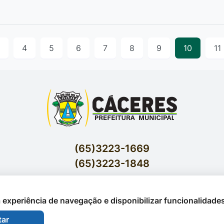
4
5
6
7
8
9
10
11
(65)3223-1669
(65)3223-1848
Acessar E-mails Institucionais
Av. Brasil nº 119 Bairro Jardim Celeste - Cáceres
 a experiência de navegação e disponibilizar funcionalidade
tar