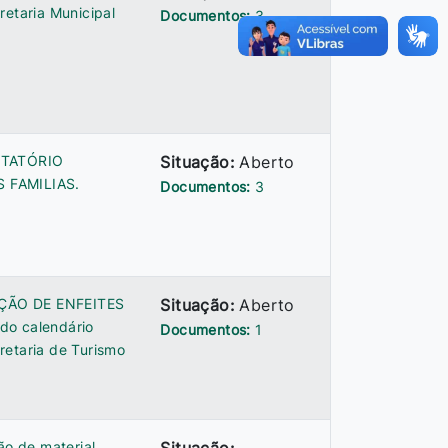
etaria Municipal
Documentos:
3
ITATÓRIO
Situação:
Aberto
 FAMILIAS.
Documentos:
3
SIÇÃO DE ENFEITES
Situação:
Aberto
do calendário
Documentos:
1
retaria de Turismo
ão de material