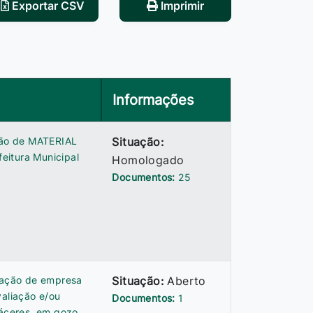
Exportar CSV
Imprimir
Informações
ição de MATERIAL
Situação:
eitura Municipal
Homologado
Documentos:
25
atação de empresa
Situação:
Aberto
valiação e/ou
Documentos:
1
Cáceres, em gozo