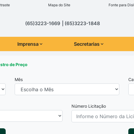
inks de acessibilidade
traste
Mapa do Site
Fonte para Disl
cipal
(65)3223-1669
(65)3223-1848
Imprensa
Secretarias
istro de Preço
Mês
Ca
Número Licitação