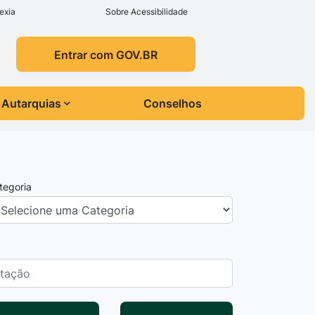
exia
Sobre Acessibilidade
Entrar com GOV.BR
Autarquias
Conselhos
tegoria