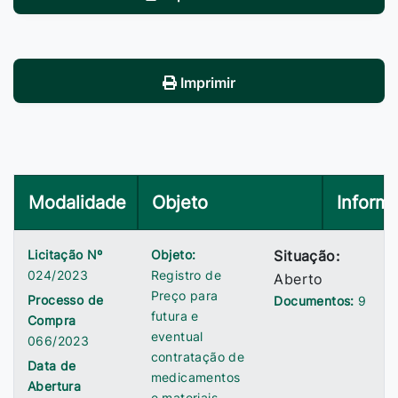
Imprimir
Modalidade
Objeto
Inform
Licitação Nº
Objeto:
Situação:
024/2023
Registro de
Aberto
Preço para
Processo de
Documentos:
9
futura e
Compra
eventual
066/2023
contratação de
Data de
medicamentos
Abertura
e materiais