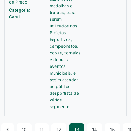
de Preço
medalhas e
Categoria:
troféus, para
Geral
serem
utilizados nos
Projetos
Esportivos,
campeonatos,
copas, torneios
e demais
eventos
municipais, e
assim atender
ao público
desportista de
vários
segmento…
10
11
12
13
14
15
1