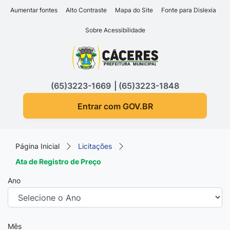
Seção de atalhos e links d
Ir para o conteúdo [alt+1]
Aumentar fontes
Alto Contraste
Mapa do Site
Fonte para Dislexia
Ir para o menu [alt+2]
Sobre Acessibilidade
Ir para a busca [alt+3]
Seção do menu principa
Ir para o rodapé [alt+4]
(65)3223-1669
(65)3223-1848
Entrar com GOV.BR
Página Inicial
Licitações
Ata de Registro de Preço
Ano
Mês