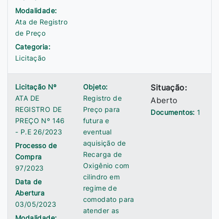
Modalidade:
Ata de Registro
de Preço
Categoria:
Licitação
Licitação Nº
Objeto:
Situação:
ATA DE
Registro de
Aberto
REGISTRO DE
Preço para
Documentos:
1
PREÇO Nº 146
futura e
- P.E 26/2023
eventual
aquisição de
Processo de
Recarga de
Compra
Oxigênio com
97/2023
cilindro em
Data de
regime de
Abertura
comodato para
03/05/2023
atender as
Modalidade: