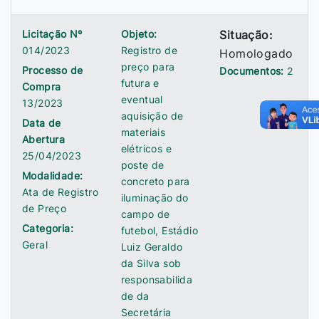
Licitação Nº
Objeto:
Situação:
014/2023
Registro de
Homologado
preço para
Processo de
Documentos:
2
futura e
Compra
eventual
13/2023
aquisição de
Data de
materiais
Abertura
elétricos e
25/04/2023
poste de
Modalidade:
concreto para
Ata de Registro
iluminação do
de Preço
campo de
Categoria:
futebol, Estádio
Geral
Luiz Geraldo
da Silva sob
responsabilida
de da
Secretária