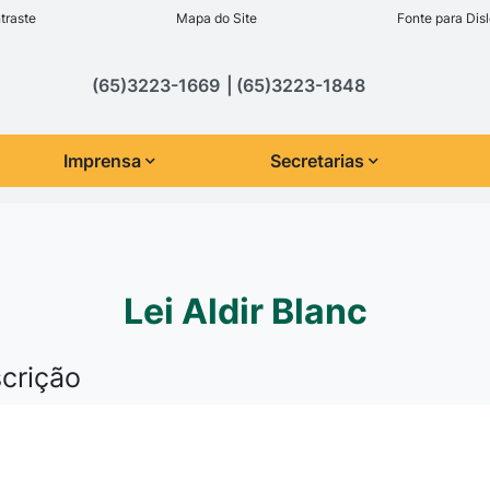
inks de acessibilidade
traste
Mapa do Site
Fonte para Disl
cipal
(65)3223-1669
(65)3223-1848
Imprensa
Secretarias
Lei Aldir Blanc
scrição