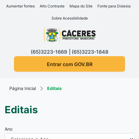
Seção de atalhos e links d
Ir para o conteúdo [alt+1]
Aumentar fontes
Alto Contraste
Mapa do Site
Fonte para Dislexia
Ir para o menu [alt+2]
Sobre Acessibilidade
Ir para a busca [alt+3]
Seção do menu principa
Ir para o rodapé [alt+4]
(65)3223-1669
(65)3223-1848
Entrar com GOV.BR
Página Inicial
Editais
Editais
Ano