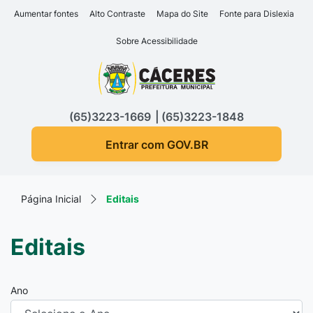
Seção de atalhos e links d
Ir para o conteúdo [alt+1]
Aumentar fontes
Alto Contraste
Mapa do Site
Fonte para Dislexia
Ir para o menu [alt+2]
Sobre Acessibilidade
Ir para a busca [alt+3]
Seção do menu principa
Ir para o rodapé [alt+4]
(65)3223-1669
(65)3223-1848
Entrar com GOV.BR
Página Inicial
Editais
Editais
Ano